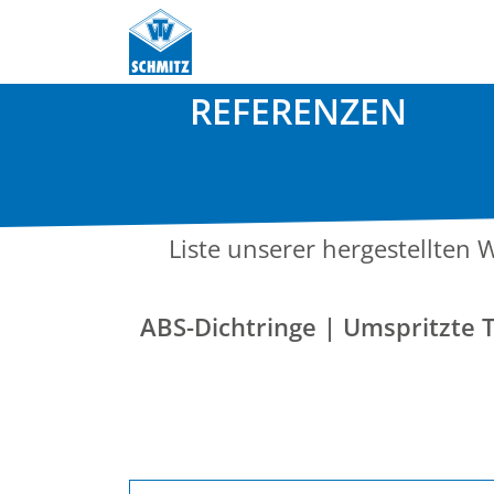
AUSZUG A
REFERENZEN
Seit 1979 liefern wir unser
Know-how und unsere Zuverläss
Liste unserer hergestellten 
ABS-Dichtringe | Umspritzte 