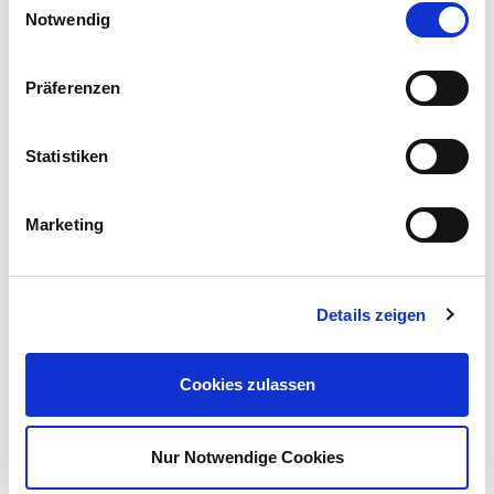
Notwendig
Präferenzen
Statistiken
Marketing
Details zeigen
Cookies zulassen
VON DER VISION ZUM PRODUKT:
SPRITZGUSS
Nur Notwendige Cookies
Wir bieten unter anderem umfassende Lösungen im