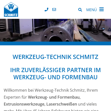
MENÜ
WERKZEUG-TECHNIK SCHMITZ
IHR ZUVERLÄSSIGER PARTNER IM
WERKZEUG- UND FORMENBAU
Willkommen bei Werkzeug-Technik Schmitz, Ihrem
Experten für
Werkzeug- und Formenbau,
Extrusionswerkzeuge, Laserschweißen
und vieles