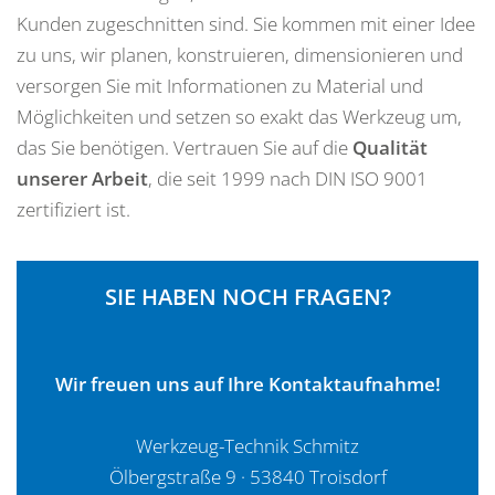
Kunden zugeschnitten sind. Sie kommen mit einer Idee
zu uns, wir planen, konstruieren, dimensionieren und
versorgen Sie mit Informationen zu Material und
Möglichkeiten und setzen so exakt das Werkzeug um,
das Sie benötigen. Vertrauen Sie auf die
Qualität
unserer Arbeit
, die seit 1999 nach DIN ISO 9001
zertifiziert ist.
SIE HABEN NOCH FRAGEN?
Wir freuen uns auf Ihre Kontaktaufnahme!
Werkzeug-Technik Schmitz
Ölbergstraße 9 · 53840 Troisdorf